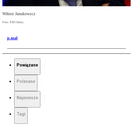
Wiktor Janukowycz
Foto: PAP/Abaca
p.mal
Powiązane
Polecane
Najnowsze
Tagi