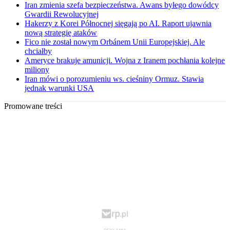
Iran zmienia szefa bezpieczeństwa. Awans byłego dowódcy
Gwardii Rewolucyjnej
Hakerzy z Korei Północnej sięgają po AI. Raport ujawnia
nową strategię ataków
Fico nie został nowym Orbánem Unii Europejskiej. Ale
chciałby
Ameryce brakuje amunicji. Wojna z Iranem pochłania kolejne
miliony
Iran mówi o porozumieniu ws. cieśniny Ormuz. Stawia
jednak warunki USA
Promowane treści