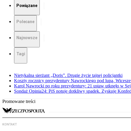
Powiązane
Polecane
Najnowsze
Tagi
Nietykalna sierżant „Doris”. Drugie życie tajnej policjantki
Koszty rocznicy prezydentury Nawrockiego pod lupą. Wices
Karol Nawrocki po roku prezydentury: 21 ustaw utknęło w Se
Sondaż Opinia24: PiS notuje dotkliwy spadek. Zyskuje Konfed
Promowane treści
KONTAKT