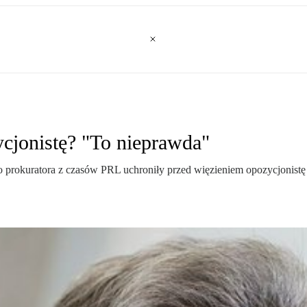
ycjonistę? "To nieprawda"
łego prokuratora z czasów PRL uchroniły przed więzieniem opozycjonis