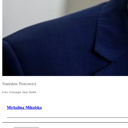
Stanisław Piotrowicz
Foto: Fotorzepa/ Jerzy Dudek
Michalina Mikulska