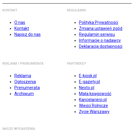
KONTAKT
REGULAMIN
O nas
Polityka Prywatności
Kontakt
Zmiana ustawień zgód
Napisz do nas
Regulamin serwisu
Informacje o nadawcy
Deklaracja dostępności
REKLAMA I PRENUMERATA
PARTNERZY
Reklama
E-kiosk.pl
Ogłoszenia
E-gazety.pl
Prenumerata
Nexto.pl
Archiwum
Mała księgowość
Kancelarierp.pl
Wieści Rolnicze
Życie Warszawy
NASZE WYDARZENIA