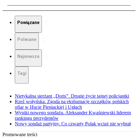
Powiązane
Polecane
Najnowsze
Tagi
Nietykalna sierżant „Doris”. Drugie życie tajnej policjantki
Rzeź wołyńska. Zgoda na ekshumacje szczątków polskich
ofiar w Hucie Pieniackiej i Ugłach
Wyniki nowego sondażu. Aleksander Kwaśniewski liderem
rankingu prezydentów
Nowy sondaż partyjny. Co czwarty Polak wciąż nie wybrał
Promowane treści