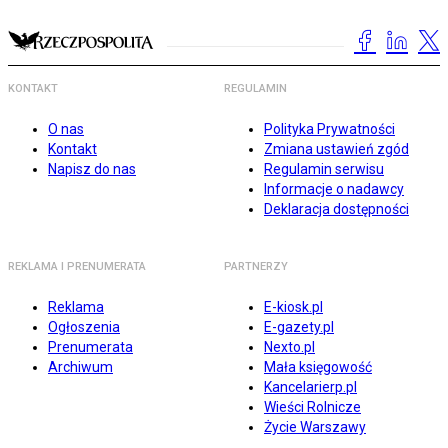
KONTAKT
REGULAMIN
O nas
Polityka Prywatności
Kontakt
Zmiana ustawień zgód
Napisz do nas
Regulamin serwisu
Informacje o nadawcy
Deklaracja dostępności
REKLAMA I PRENUMERATA
PARTNERZY
Reklama
E-kiosk.pl
Ogłoszenia
E-gazety.pl
Prenumerata
Nexto.pl
Archiwum
Mała księgowość
Kancelarierp.pl
Wieści Rolnicze
Życie Warszawy