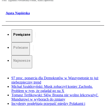
Foto: Tygodnik Powszechny/Forum, Kuba Dąbrowski
Agata Napiórska
Powiązane
Polecane
Najnowsze
97 proc. poparcia dla Demokratów w Waszyngtonie to już
niebezpieczny trend
Michał Szułdrzyński: Musk zobaczył koniec Zachodu.
Problem w tym, że oglądał go na X
Tomasz Terlikowski: Słów Brauna nie wolno lekceważyć.
Mundurowi w wyborach do zmiany
Incydenty pogłębiają przepaść między Polakami i