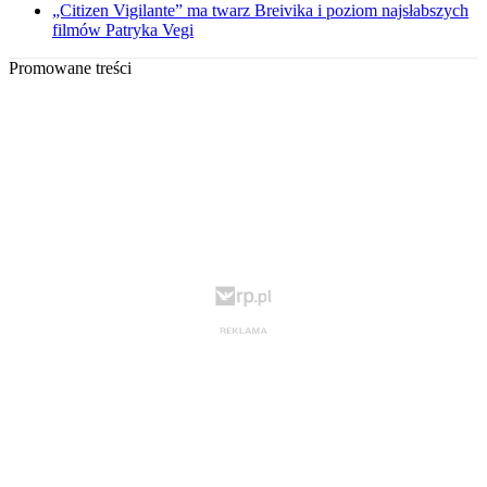
„Citizen Vigilante” ma twarz Breivika i poziom najsłabszych
filmów Patryka Vegi
Promowane treści