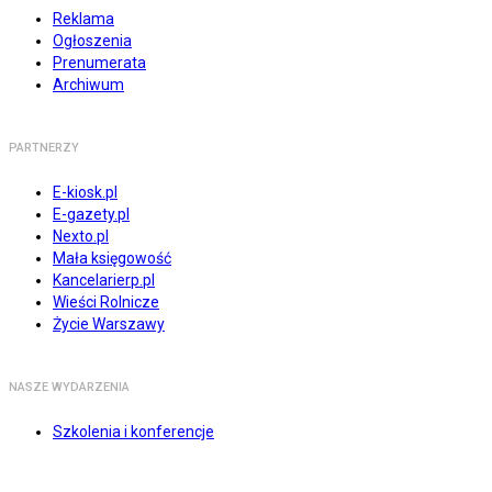
Reklama
Ogłoszenia
Prenumerata
Archiwum
PARTNERZY
E-kiosk.pl
E-gazety.pl
Nexto.pl
Mała księgowość
Kancelarierp.pl
Wieści Rolnicze
Życie Warszawy
NASZE WYDARZENIA
Szkolenia i konferencje