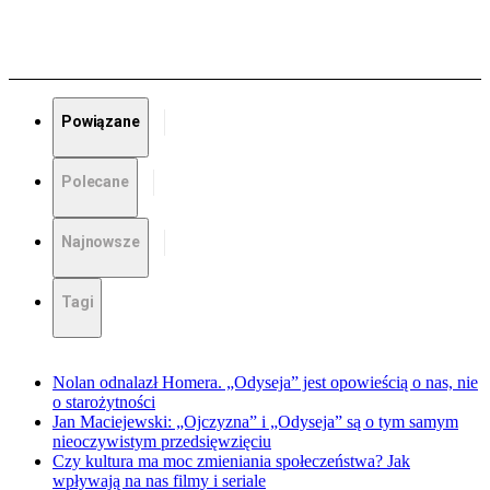
Powiązane
Polecane
Najnowsze
Tagi
Nolan odnalazł Homera. „Odyseja” jest opowieścią o nas, nie
o starożytności
Jan Maciejewski: „Ojczyzna” i „Odyseja” są o tym samym
nieoczywistym przedsięwzięciu
Czy kultura ma moc zmieniania społeczeństwa? Jak
wpływają na nas filmy i seriale