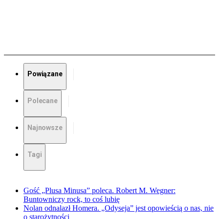
Powiązane
Polecane
Najnowsze
Tagi
Gość „Plusa Minusa” poleca. Robert M. Wegner:
Buntowniczy rock, to coś lubię
Nolan odnalazł Homera. „Odyseja” jest opowieścią o nas, nie
o starożytności