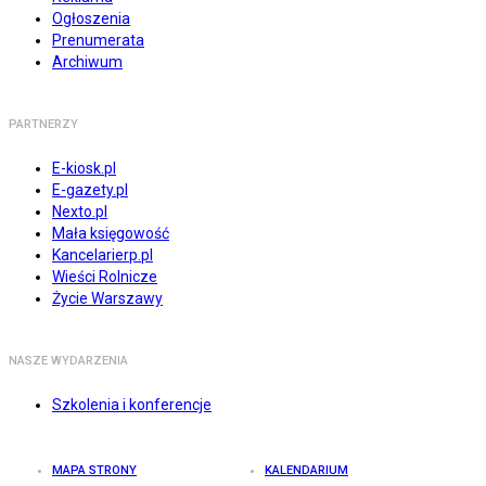
Ogłoszenia
Prenumerata
Archiwum
PARTNERZY
E-kiosk.pl
E-gazety.pl
Nexto.pl
Mała księgowość
Kancelarierp.pl
Wieści Rolnicze
Życie Warszawy
NASZE WYDARZENIA
Szkolenia i konferencje
MAPA STRONY
KALENDARIUM