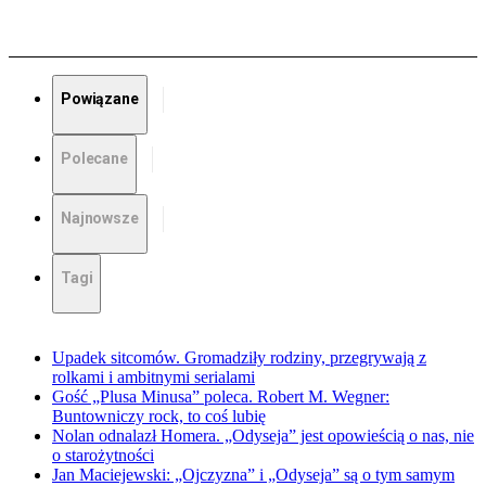
Powiązane
Polecane
Najnowsze
Tagi
Upadek sitcomów. Gromadziły rodziny, przegrywają z
rolkami i ambitnymi serialami
Gość „Plusa Minusa” poleca. Robert M. Wegner:
Buntowniczy rock, to coś lubię
Nolan odnalazł Homera. „Odyseja” jest opowieścią o nas, nie
o starożytności
Jan Maciejewski: „Ojczyzna” i „Odyseja” są o tym samym