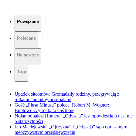
Powiązane
Polecane
Najnowsze
Tagi
Upadek sitcomów. Gromadziły rodziny, przegrywają z
rolkami i ambitnymi serialami
Gość „Plusa Minusa” poleca. Robert M. Wegner:
Buntowniczy rock, to coś lubię
Nolan odnalazł Homera. „Odyseja” jest opowieścią o nas, nie
o starożytności
Jan Maciejewski: „Ojczyzna” i „Odyseja” są o tym samym
nieoczywistym przedsięwzięciu