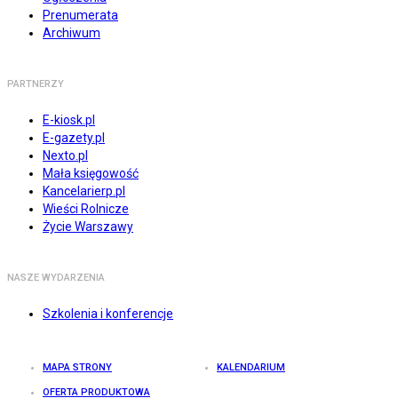
Prenumerata
Archiwum
PARTNERZY
E-kiosk.pl
E-gazety.pl
Nexto.pl
Mała księgowość
Kancelarierp.pl
Wieści Rolnicze
Życie Warszawy
NASZE WYDARZENIA
Szkolenia i konferencje
MAPA STRONY
KALENDARIUM
OFERTA PRODUKTOWA