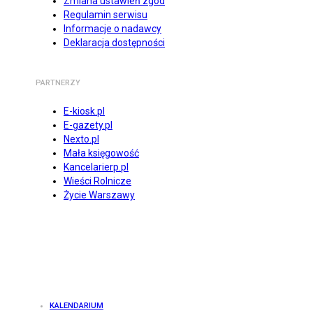
Zmiana ustawień zgód
Regulamin serwisu
Informacje o nadawcy
Deklaracja dostępności
PARTNERZY
E-kiosk.pl
E-gazety.pl
Nexto.pl
Mała księgowość
Kancelarierp.pl
Wieści Rolnicze
Życie Warszawy
KALENDARIUM