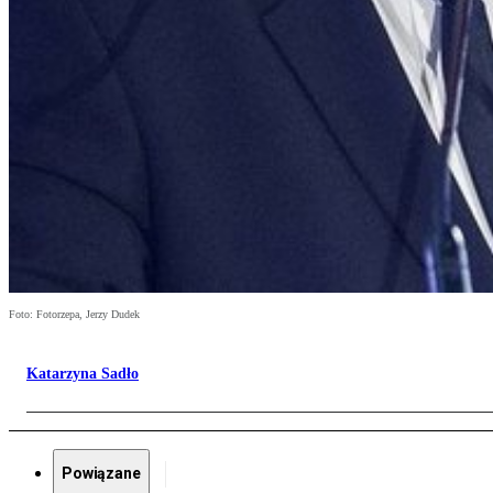
Foto: Fotorzepa, Jerzy Dudek
Katarzyna Sadło
Powiązane