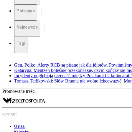
Polecane
Najnowsze
Tagi
Gen. Polko: Alerty RCB są pisane jak dla idiotów. Powinniśmy
Kataryna: Mentzen boleśnie przekonał się, czym kończy się fa
Incydenty pogłębiają przepaść między Polakami i Ukraińcami. 
Tomasz Terlikowski: Słów Brauna nie wolno lekceważyć. Mu
Promowane treści
KONTAKT
O nas