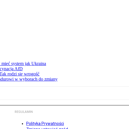
 mieć system jak Ukraina
scynacja AfD
Tak rodzi się wrogość
ndurowi w wyborach do zmiany
REGULAMIN
Polityka Prywatności