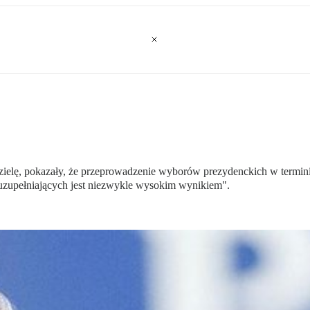
zielę, pokazały, że przeprowadzenie wyborów prezydenckich w terminie
 uzupełniających jest niezwykle wysokim wynikiem".