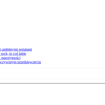
i ambitnymi serialami
ock, to coś lubię
 starożytności
oczywistym przedsięwzięciu