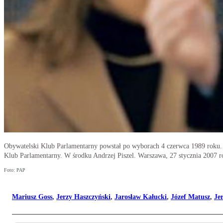
Obywatelski Klub Parlamentarny powstał po wyborach 4 czerwca 1989 roku. 
Klub Parlamentarny. W środku Andrzej Piszel. Warszawa, 27 stycznia 2007 r
Foto: PAP
Mariusz Goss
,
Jerzy Haszczyński
,
Jarosław Kałucki
,
Józef Matusz
,
Je