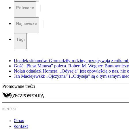
Polecane
Najnowsze
Tagi
Upadek sitcomów. Gromadziły rodziny, przegrywają z rolkami 
Gość „Plusa Minusa” poleca. Robert M. Wegner: Buntowniczy r
Nolan odnalazł Homera. „Odyseja” jest opowieścią o nas, nie o
Jan Maciejewski: „Ojczyzna” i „Odyseja” są o tym samym nie
Promowane treści
KONTAKT
O nas
Kontakt