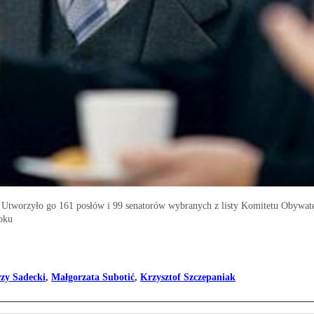
Utworzyło go 161 posłów i 99 senatorów wybranych z listy Komitetu Obywatel
oku
rzy Sadecki
,
Małgorzata Subotić
,
Krzysztof Szczepaniak