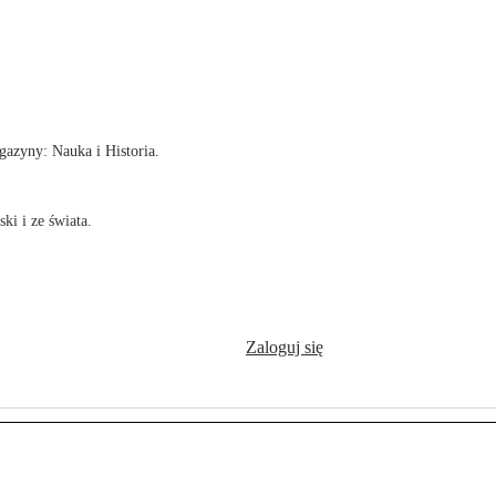
!
azyny: Nauka i Historia.
ki i ze świata.
Zaloguj się