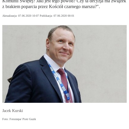
Komunii Świętej? Jaki jest tego powód? Czy ta decyzja ma związek
z brakiem poparcia przez Kościół czarnego marszu?".
Aktualizacja:
07.06.2020 10:07
Publikacja:
07.06.2020 00:01
Jacek Kurski
Foto: Fotorzepa/ Piotr Guzik