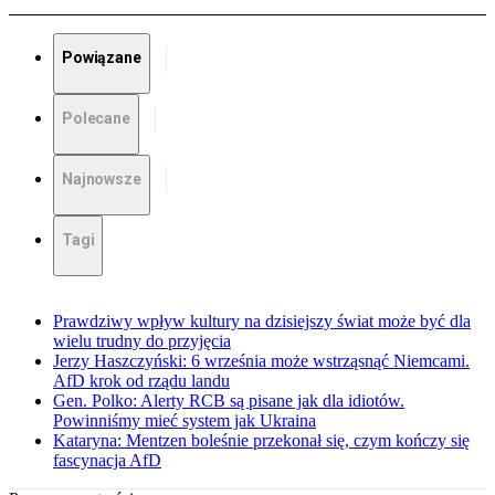
Powiązane
Polecane
Najnowsze
Tagi
Prawdziwy wpływ kultury na dzisiejszy świat może być dla
wielu trudny do przyjęcia
Jerzy Haszczyński: 6 września może wstrząsnąć Niemcami.
AfD krok od rządu landu
Gen. Polko: Alerty RCB są pisane jak dla idiotów.
Powinniśmy mieć system jak Ukraina
Kataryna: Mentzen boleśnie przekonał się, czym kończy się
fascynacja AfD