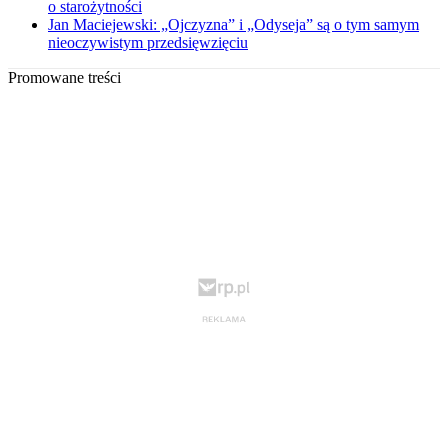
o starożytności
Jan Maciejewski: „Ojczyzna” i „Odyseja” są o tym samym
nieoczywistym przedsięwzięciu
Promowane treści