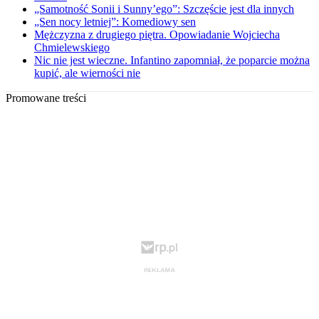
„Samotność Sonii i Sunny’ego”: Szczęście jest dla innych
„Sen nocy letniej”: Komediowy sen
Mężczyzna z drugiego piętra. Opowiadanie Wojciecha
Chmielewskiego
Nic nie jest wieczne. Infantino zapomniał, że poparcie można
kupić, ale wierności nie
Promowane treści