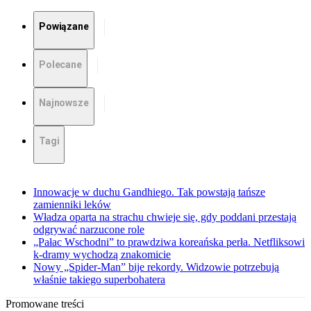
Powiązane
Polecane
Najnowsze
Tagi
Innowacje w duchu Gandhiego. Tak powstają tańsze
zamienniki leków
Władza oparta na strachu chwieje się, gdy poddani przestają
odgrywać narzucone role
„Pałac Wschodni” to prawdziwa koreańska perła. Netfliksowi
k-dramy wychodzą znakomicie
Nowy „Spider-Man” bije rekordy. Widzowie potrzebują
właśnie takiego superbohatera
Promowane treści