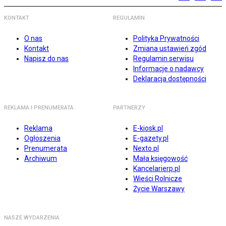
KONTAKT
REGULAMIN
O nas
Polityka Prywatności
Kontakt
Zmiana ustawień zgód
Napisz do nas
Regulamin serwisu
Informacje o nadawcy
Deklaracja dostępności
REKLAMA I PRENUMERATA
PARTNERZY
Reklama
E-kiosk.pl
Ogłoszenia
E-gazety.pl
Prenumerata
Nexto.pl
Archiwum
Mała księgowość
Kancelarierp.pl
Wieści Rolnicze
Życie Warszawy
NASZE WYDARZENIA