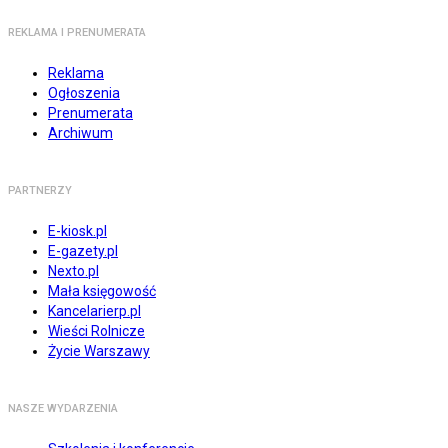
REKLAMA I PRENUMERATA
Reklama
Ogłoszenia
Prenumerata
Archiwum
PARTNERZY
E-kiosk.pl
E-gazety.pl
Nexto.pl
Mała księgowość
Kancelarierp.pl
Wieści Rolnicze
Życie Warszawy
NASZE WYDARZENIA