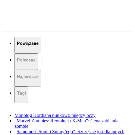
Powiązane
Polecane
Najnowsze
Tagi
Monolog Kordiana punkowo między oczy
„Marvel Zombies: Rewolucja X-Men”: Cena zabijania
zombie
„Samotność Sonii i Sunny’ego”: Szczęście jest dla innych