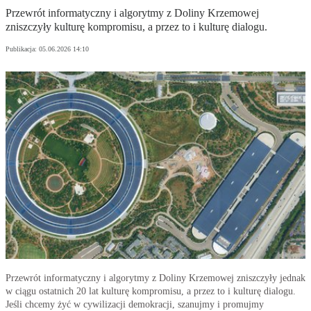
Przewrót informatyczny i algorytmy z Doliny Krzemowej
zniszczyły kulturę kompromisu, a przez to i kulturę dialogu.
Publikacja:
05.06.2026 14:10
Przewrót informatyczny i algorytmy z Doliny Krzemowej zniszczyły jednak
w ciągu ostatnich 20 lat kulturę kompromisu, a przez to i kulturę dialogu.
Jeśli chcemy żyć w cywilizacji demokracji, szanujmy i promujmy