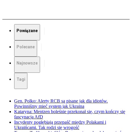
Powiązane
Polecane
Najnowsze
Tagi
Gen. Polko: Alerty RCB są pisane jak dla idiotów.
Powinniśmy mieć system jak Ukraina
Kataryna: Mentzen boleśnie przekonał się, czym kończy się
fascynacja AfD
Incydenty pogłębiają przepaść między Polakami i
Ukraińcami. Tak rodzi się wrogość