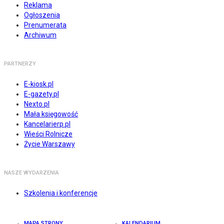
Reklama
Ogłoszenia
Prenumerata
Archiwum
PARTNERZY
E-kiosk.pl
E-gazety.pl
Nexto.pl
Mała księgowość
Kancelarierp.pl
Wieści Rolnicze
Życie Warszawy
NASZE WYDARZENIA
Szkolenia i konferencje
MAPA STRONY
KALENDARIUM