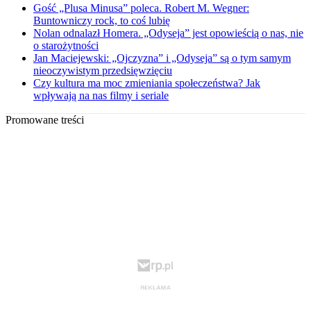
Gość „Plusa Minusa” poleca. Robert M. Wegner:
Buntowniczy rock, to coś lubię
Nolan odnalazł Homera. „Odyseja” jest opowieścią o nas, nie
o starożytności
Jan Maciejewski: „Ojczyzna” i „Odyseja” są o tym samym
nieoczywistym przedsięwzięciu
Czy kultura ma moc zmieniania społeczeństwa? Jak
wpływają na nas filmy i seriale
Promowane treści