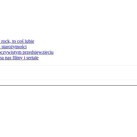
ock, to coś lubię
 starożytności
oczywistym przedsięwzięciu
 nas filmy i seriale