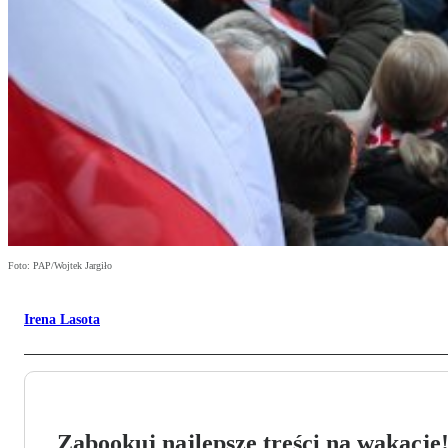
Foto: PAP/Wojtek Jargiło
Irena Lasota
Zabookuj najlepsze treści na wakacje