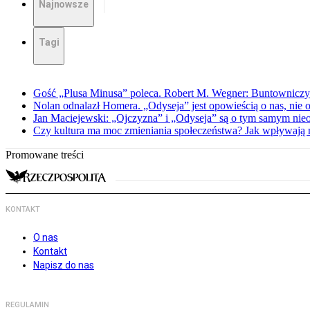
Najnowsze
Tagi
Gość „Plusa Minusa” poleca. Robert M. Wegner: Buntowniczy r
Nolan odnalazł Homera. „Odyseja” jest opowieścią o nas, nie o
Jan Maciejewski: „Ojczyzna” i „Odyseja” są o tym samym nie
Czy kultura ma moc zmieniania społeczeństwa? Jak wpływają na
Promowane treści
KONTAKT
O nas
Kontakt
Napisz do nas
REGULAMIN