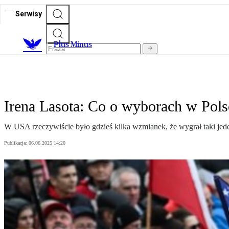
Serwisy
Plus Minus
Irena Lasota: Co o wyborach w Pol
W USA rzeczywiście było gdzieś kilka wzmianek, że wygrał taki jeden n
Publikacja:
06.06.2025 14:20