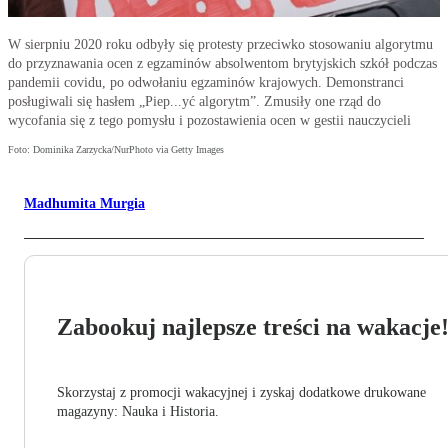
W sierpniu 2020 roku odbyły się protesty przeciwko stosowaniu algorytmu
do przyznawania ocen z egzaminów absolwentom brytyjskich szkół podczas
pandemii covidu, po odwołaniu egzaminów krajowych. Demonstranci
posługiwali się hasłem „Piep...yć algorytm”. Zmusiły one rząd do
wycofania się z tego pomysłu i pozostawienia ocen w gestii nauczycieli
Foto: Dominika Zarzycka/NurPhoto via Getty Images
Madhumita Murgia
Zabookuj najlepsze treści na wakacje
Skorzystaj z promocji wakacyjnej i zyskaj dodatkowe drukowane
magazyny: Nauka i Historia.