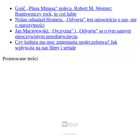
Gość „Plusa Minusa” poleca. Robert M. Wegner:
Buntowniczy rock, to coś lubię
Nolan odnalazł Homera. „Odyseja” jest opowieścią o nas, nie
o starożytności
Jan Maciejewski: „Ojczyzna” i „Odyseja” są o tym samym
nieoczywistym przedsięwzięciu
Czy kultura ma moc zmieniania społeczeństwa? Jak
wpływają na nas filmy i seriale
Promowane treści