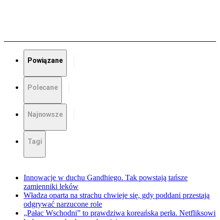
Powiązane
Polecane
Najnowsze
Tagi
Innowacje w duchu Gandhiego. Tak powstają tańsze
zamienniki leków
Władza oparta na strachu chwieje się, gdy poddani przestają
odgrywać narzucone role
„Pałac Wschodni” to prawdziwa koreańska perła. Netfliksowi