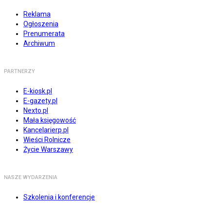
Reklama
Ogłoszenia
Prenumerata
Archiwum
PARTNERZY
E-kiosk.pl
E-gazety.pl
Nexto.pl
Mała księgowość
Kancelarierp.pl
Wieści Rolnicze
Życie Warszawy
NASZE WYDARZENIA
Szkolenia i konferencje