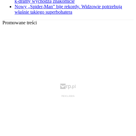
k-dramy wychodzą znakomicie
Nowy „Spider-Man” bije rekordy. Widzowie potrzebują
właśnie takiego superbohatera
Promowane treści