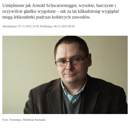
Umięśnione jak Arnold Schwarzenegger, wysokie, barczyste i
oczywiście gładko wygolone – tak za lat kilkadziesiąt wyglądać
mogą lekkoatletki podczas kobiecych zawodów.
Aktualizacja:
07.11.2015 22:02
Publikacja:
06.11.2015 00:03
Foto: Fotorzepa, Waldemar Kompała