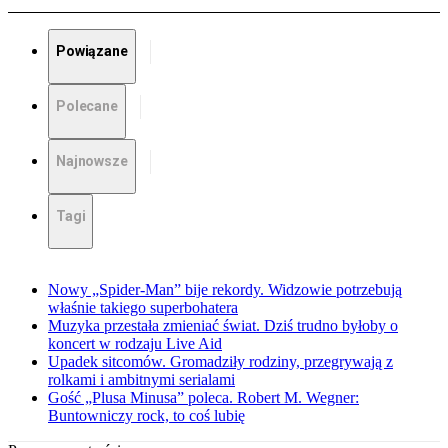
Powiązane
Polecane
Najnowsze
Tagi
Nowy „Spider-Man” bije rekordy. Widzowie potrzebują
właśnie takiego superbohatera
Muzyka przestała zmieniać świat. Dziś trudno byłoby o
koncert w rodzaju Live Aid
Upadek sitcomów. Gromadziły rodziny, przegrywają z
rolkami i ambitnymi serialami
Gość „Plusa Minusa” poleca. Robert M. Wegner:
Buntowniczy rock, to coś lubię