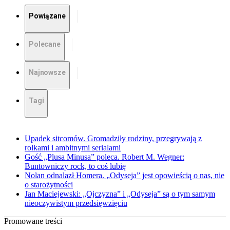
Powiązane
Polecane
Najnowsze
Tagi
Upadek sitcomów. Gromadziły rodziny, przegrywają z
rolkami i ambitnymi serialami
Gość „Plusa Minusa” poleca. Robert M. Wegner:
Buntowniczy rock, to coś lubię
Nolan odnalazł Homera. „Odyseja” jest opowieścią o nas, nie
o starożytności
Jan Maciejewski: „Ojczyzna” i „Odyseja” są o tym samym
nieoczywistym przedsięwzięciu
Promowane treści