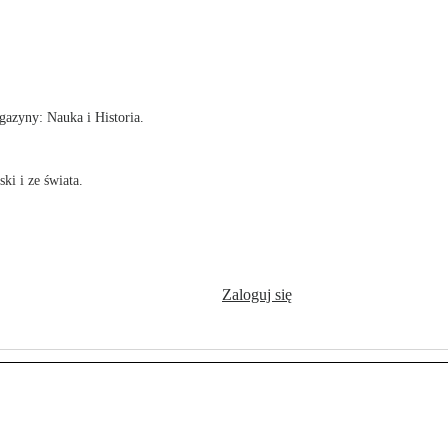
!
azyny: Nauka i Historia.
ki i ze świata.
Zaloguj się