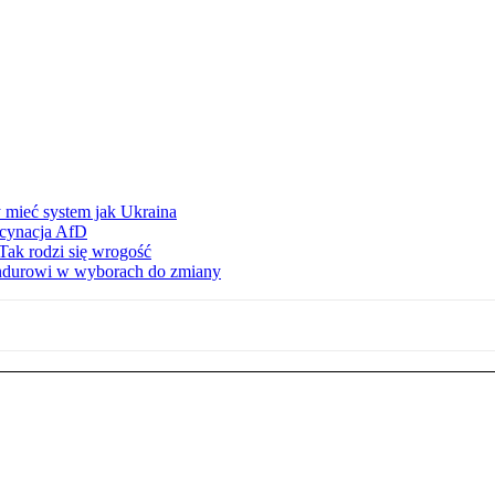
 mieć system jak Ukraina
scynacja AfD
Tak rodzi się wrogość
ndurowi w wyborach do zmiany