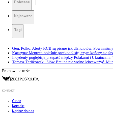
Polecane
Najnowsze
Tagi
Gen. Polko: Alerty RCB są pisane jak dla idiotów. Powinniśmy
Kataryna: Mentzen boleśnie przekonał się, czym kończy się fa
Incydenty pogłębiają przepaść między Polakami i Ukraińcami. 
Tomasz Terlikowski: Słów Brauna nie wolno lekceważyć. Mu
Promowane treści
KONTAKT
O nas
Kontakt
Napisz do nas