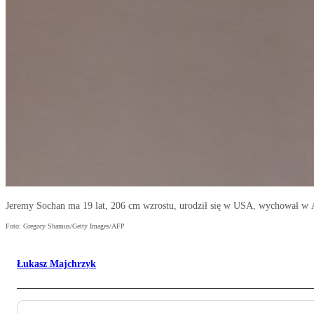
Jeremy Sochan ma 19 lat, 206 cm wzrostu, urodził się w USA, wychował w A
Foto: Gregory Shamus/Getty Images/AFP
Łukasz Majchrzyk