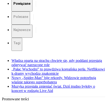
Powiązane
Polecane
Najnowsze
Tagi
Władza oparta na strachu chwieje się, gdy poddani przestają
odgrywać narzucone role
„Pałac Wschodni” to prawdziwa koreańska perła. Netfliksowi
k-dramy wychodzą znakomicie
Nowy „Spider-Man” bije rekordy. Widzowie potrzebują
właśnie takiego superbohatera
Muzyka przestała zmieniać świat. Dziś trudno byłoby o
koncert w rodzaju Live Aid
Promowane treści