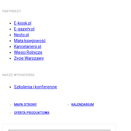
PARTNERZY
E-kiosk.pl
E-gazety.pl
Nexto.pl
Mała księgowość
Kancelarierp.pl
Wieści Rolnicze
Życie Warszawy
NASZE WYDARZENIA
Szkolenia i konferencje
MAPA STRONY
KALENDARIUM
OFERTA PRODUKTOWA