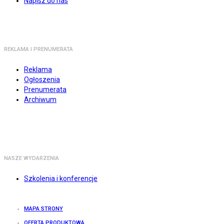
Napisz do nas
REKLAMA I PRENUMERATA
Reklama
Ogłoszenia
Prenumerata
Archiwum
NASZE WYDARZENIA
Szkolenia i konferencje
MAPA STRONY
OFERTA PRODUKTOWA