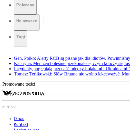
Polecane
Najnowsze
Tagi
Gen. Polko: Alerty RCB są pisane jak dla idiotów. Powinniśmy
Kataryna: Mentzen boleśnie przekonał się, czym kończy się fa
Incydenty pogłębiają przepaść między Polakami i Ukraińcami. 
Tomasz Terlikowski: Słów Brauna nie wolno lekceważyć. Mu
Promowane treści
KONTAKT
O nas
Kontakt