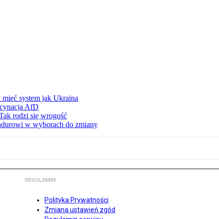
 mieć system jak Ukraina
scynacja AfD
Tak rodzi się wrogość
ndurowi w wyborach do zmiany
REGULAMIN
Polityka Prywatności
Zmiana ustawień zgód