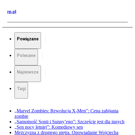
rp.pl
Powiązane
Polecane
Najnowsze
Tagi
„Marvel Zombies: Rewolucja X-Men”: Cena zabijania
zombie
„Samotność Sonii i Sunny’ego”: Szczęście jest dla innych
„Sen nocy letniej”: Komediowy sen
Mężczyzna z drugiego piętra. Opowiadanie Wojciecha