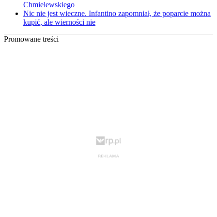
Chmielewskiego
Nic nie jest wieczne. Infantino zapomniał, że poparcie można
kupić, ale wierności nie
Promowane treści