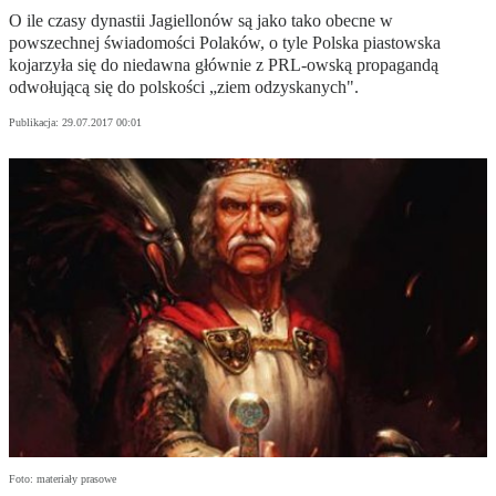
O ile czasy dynastii Jagiellonów są jako tako obecne w
powszechnej świadomości Polaków, o tyle Polska piastowska
kojarzyła się do niedawna głównie z PRL-owską propagandą
odwołującą się do polskości „ziem odzyskanych".
Publikacja:
29.07.2017 00:01
Foto: materiały prasowe