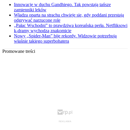
Innowacje w duchu Gandhiego. Tak powstają tańsze
zamienniki leków
Władza oparta na strachu chwieje się, gdy poddani przestają
odgrywać narzucone role
„Pałac Wschodni” to prawdziwa koreańska perła. Netfliksowi
k-dramy wychodzą znakomicie
Nowy „Spider-Man” bije rekordy. Widzowie potrzebują
właśnie takiego superbohatera
Promowane treści