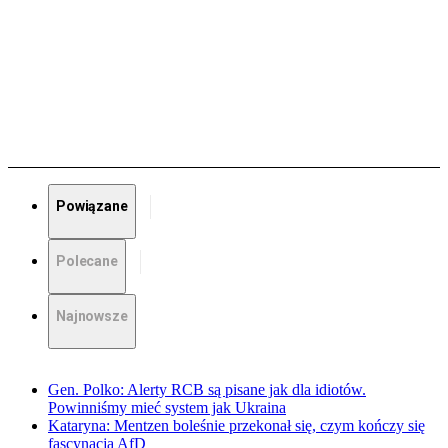
Powiązane
Polecane
Najnowsze
Gen. Polko: Alerty RCB są pisane jak dla idiotów.
Powinniśmy mieć system jak Ukraina
Kataryna: Mentzen boleśnie przekonał się, czym kończy się
fascynacja AfD