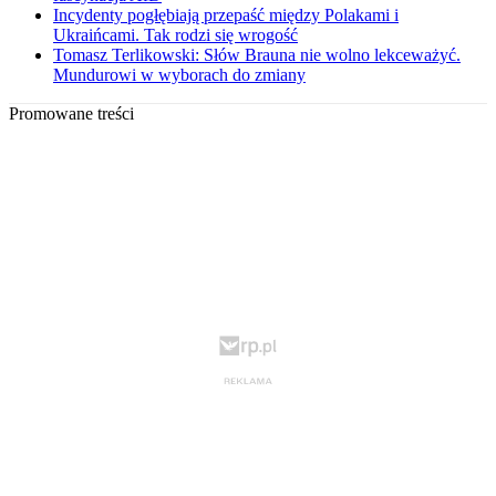
Incydenty pogłębiają przepaść między Polakami i
Ukraińcami. Tak rodzi się wrogość
Tomasz Terlikowski: Słów Brauna nie wolno lekceważyć.
Mundurowi w wyborach do zmiany
Promowane treści