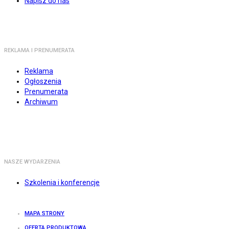
Napisz do nas
REKLAMA I PRENUMERATA
Reklama
Ogłoszenia
Prenumerata
Archiwum
NASZE WYDARZENIA
Szkolenia i konferencje
MAPA STRONY
OFERTA PRODUKTOWA