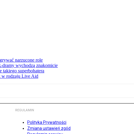
dgrywać narzucone role
 k-dramy wychodzą znakomicie
 takiego superbohatera
t w rodzaju Live Aid
REGULAMIN
Polityka Prywatności
Zmiana ustawień zgód