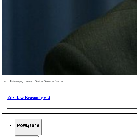
Foto: Fotorzepa, Seweryn Sołtys Seweryn Sołtys
Zdzisław Krasnodębski
Powiązane