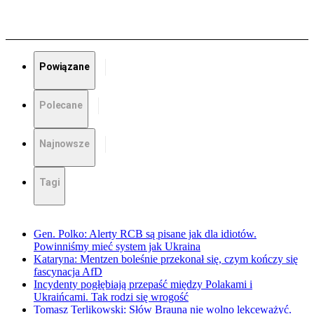
Powiązane
Polecane
Najnowsze
Tagi
Gen. Polko: Alerty RCB są pisane jak dla idiotów.
Powinniśmy mieć system jak Ukraina
Kataryna: Mentzen boleśnie przekonał się, czym kończy się
fascynacja AfD
Incydenty pogłębiają przepaść między Polakami i
Ukraińcami. Tak rodzi się wrogość
Tomasz Terlikowski: Słów Brauna nie wolno lekceważyć.