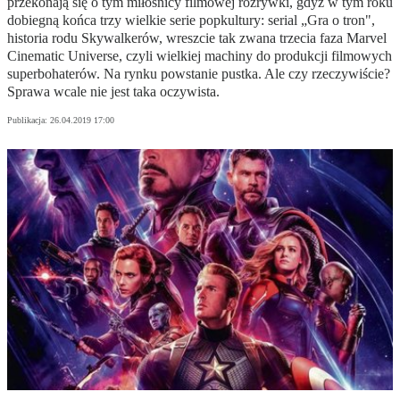
przekonają się o tym miłośnicy filmowej rozrywki, gdyż w tym roku
dobiegną końca trzy wielkie serie popkultury: serial „Gra o tron",
historia rodu Skywalkerów, wreszcie tak zwana trzecia faza Marvel
Cinematic Universe, czyli wielkiej machiny do produkcji filmowych
superbohaterów. Na rynku powstanie pustka. Ale czy rzeczywiście?
Sprawa wcale nie jest taka oczywista.
Publikacja:
26.04.2019 17:00