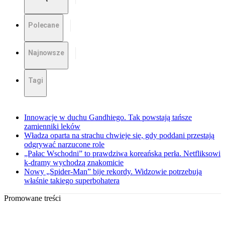
Polecane
Najnowsze
Tagi
Innowacje w duchu Gandhiego. Tak powstają tańsze
zamienniki leków
Władza oparta na strachu chwieje się, gdy poddani przestają
odgrywać narzucone role
„Pałac Wschodni” to prawdziwa koreańska perła. Netfliksowi
k-dramy wychodzą znakomicie
Nowy „Spider-Man” bije rekordy. Widzowie potrzebują
właśnie takiego superbohatera
Promowane treści