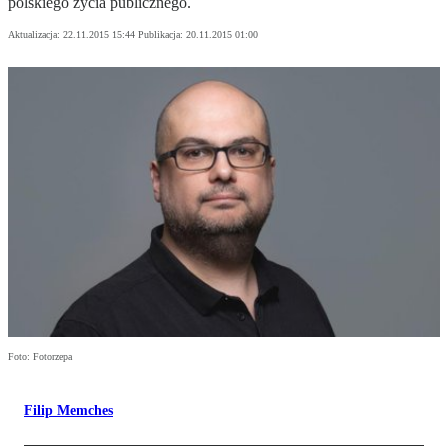
polskiego życia publicznego.
Aktualizacja:
22.11.2015 15:44
Publikacja:
20.11.2015 01:00
Foto: Fotorzepa
Filip Memches