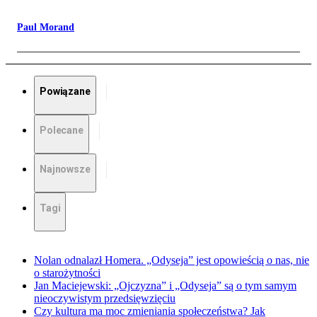
Paul Morand
Powiązane
Polecane
Najnowsze
Tagi
Nolan odnalazł Homera. „Odyseja” jest opowieścią o nas, nie
o starożytności
Jan Maciejewski: „Ojczyzna” i „Odyseja” są o tym samym
nieoczywistym przedsięwzięciu
Czy kultura ma moc zmieniania społeczeństwa? Jak