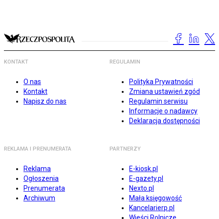
KONTAKT
REGULAMIN
O nas
Polityka Prywatności
Kontakt
Zmiana ustawień zgód
Napisz do nas
Regulamin serwisu
Informacje o nadawcy
Deklaracja dostępności
REKLAMA I PRENUMERATA
PARTNERZY
Reklama
E-kiosk.pl
Ogłoszenia
E-gazety.pl
Prenumerata
Nexto.pl
Archiwum
Mała księgowość
Kancelarierp.pl
Wieści Rolnicze