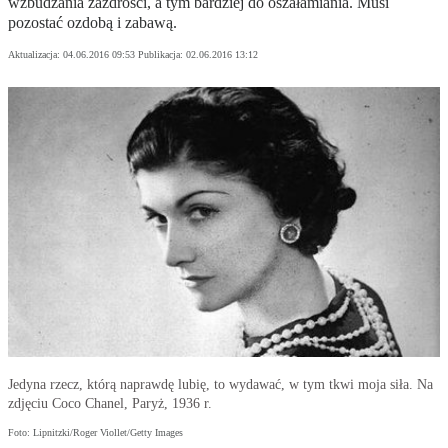
wzbudzania zazdrości, a tym bardziej do oszałamiania. Musi
pozostać ozdobą i zabawą.
Aktualizacja:
04.06.2016 09:53
Publikacja:
02.06.2016 13:12
Jedyna rzecz, którą naprawdę lubię, to wydawać, w tym tkwi moja siła. Na
zdjęciu Coco Chanel, Paryż, 1936 r.
Foto: Lipnitzki/Roger Viollet/Getty Images