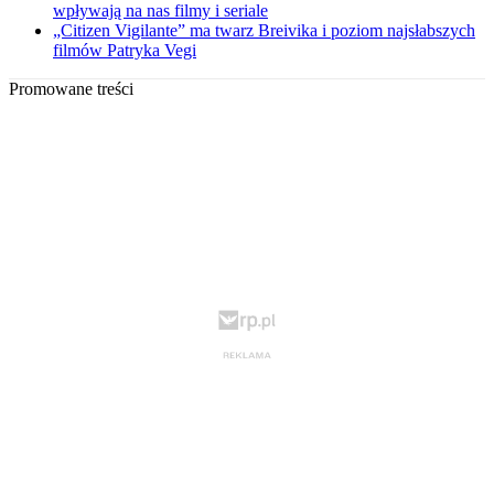
wpływają na nas filmy i seriale
„Citizen Vigilante” ma twarz Breivika i poziom najsłabszych
filmów Patryka Vegi
Promowane treści