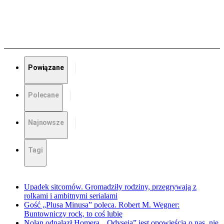
Powiązane
Polecane
Najnowsze
Tagi
Upadek sitcomów. Gromadziły rodziny, przegrywają z
rolkami i ambitnymi serialami
Gość „Plusa Minusa” poleca. Robert M. Wegner:
Buntowniczy rock, to coś lubię
Nolan odnalazł Homera. „Odyseja” jest opowieścią o nas, nie