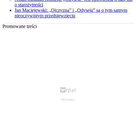
o starożytności
Jan Maciejewski: „Ojczyzna” i „Odyseja” są o tym samym
nieoczywistym przedsięwzięciu
Promowane treści