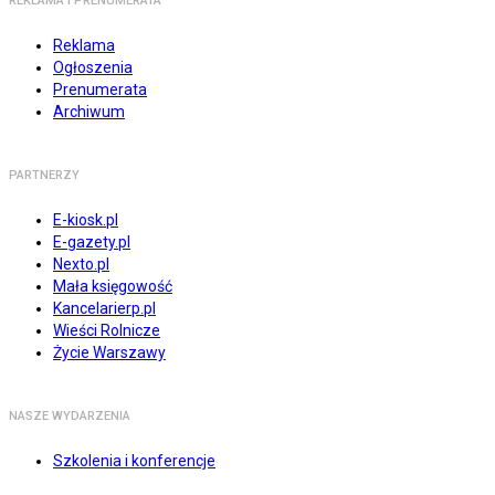
REKLAMA I PRENUMERATA
Reklama
Ogłoszenia
Prenumerata
Archiwum
PARTNERZY
E-kiosk.pl
E-gazety.pl
Nexto.pl
Mała księgowość
Kancelarierp.pl
Wieści Rolnicze
Życie Warszawy
NASZE WYDARZENIA
Szkolenia i konferencje