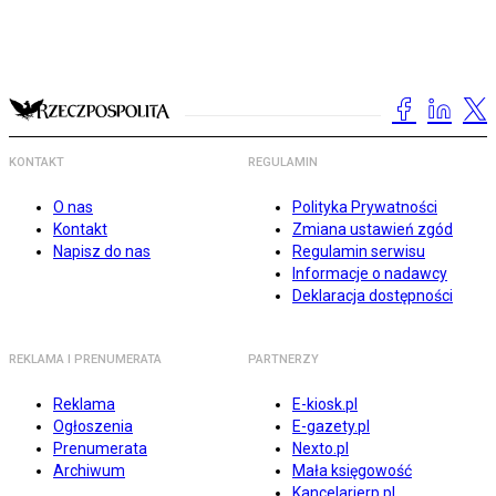
KONTAKT
REGULAMIN
O nas
Polityka Prywatności
Kontakt
Zmiana ustawień zgód
Napisz do nas
Regulamin serwisu
Informacje o nadawcy
Deklaracja dostępności
REKLAMA I PRENUMERATA
PARTNERZY
Reklama
E-kiosk.pl
Ogłoszenia
E-gazety.pl
Prenumerata
Nexto.pl
Archiwum
Mała księgowość
Kancelarierp.pl