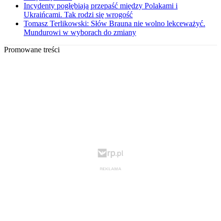
Incydenty pogłębiają przepaść między Polakami i
Ukraińcami. Tak rodzi się wrogość
Tomasz Terlikowski: Słów Brauna nie wolno lekceważyć.
Mundurowi w wyborach do zmiany
Promowane treści