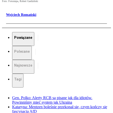
Foto: Fotorzepa, Robert Gardziński
Wojciech Romański
Powiązane
Polecane
Najnowsze
Tagi
Gen. Polko: Alerty RCB są pisane jak dla idiotów.
Powinniśmy mieć system jak Ukraina
Kataryna: Mentzen boleśnie przekonał się, czym kończy się
fascynacja AfD