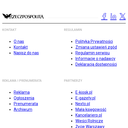
KONTAKT
REGULAMIN
O nas
Polityka Prywatności
Kontakt
Zmiana ustawień zgód
Napisz do nas
Regulamin serwisu
Informacje o nadawcy
Deklaracja dostępności
REKLAMA I PRENUMERATA
PARTNERZY
Reklama
E-kiosk.pl
Ogłoszenia
E-gazety.pl
Prenumerata
Nexto.pl
Archiwum
Mała księgowość
Kancelarierp.pl
Wieści Rolnicze
Życie Warszawy