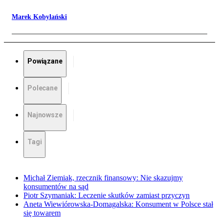
Marek Kobylański
Powiązane
Polecane
Najnowsze
Tagi
Michał Ziemiak, rzecznik finansowy: Nie skazujmy
konsumentów na sąd
Piotr Szymaniak: Leczenie skutków zamiast przyczyn
Aneta Wiewiórowska-Domagalska: Konsument w Polsce stał
się towarem