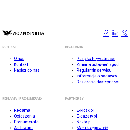
KONTAKT
REGULAMIN
O nas
Polityka Prywatności
Kontakt
Zmiana ustawień zgód
Napisz do nas
Regulamin serwisu
Informacje o nadawcy
Deklaracja dostępności
REKLAMA I PRENUMERATA
PARTNERZY
Reklama
E-kiosk.pl
Ogłoszenia
E-gazety.pl
Prenumerata
Nexto.pl
Archiwum
Mała księgowość