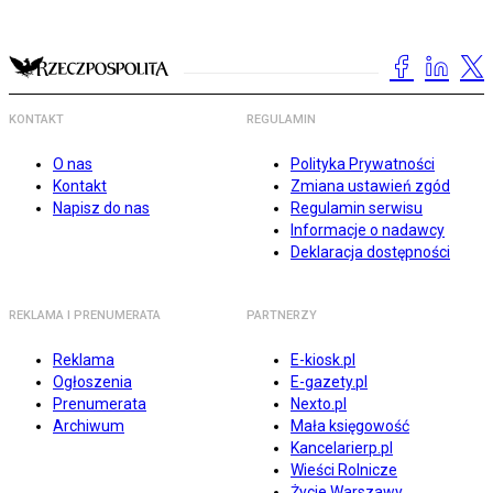
KONTAKT
REGULAMIN
O nas
Polityka Prywatności
Kontakt
Zmiana ustawień zgód
Napisz do nas
Regulamin serwisu
Informacje o nadawcy
Deklaracja dostępności
REKLAMA I PRENUMERATA
PARTNERZY
Reklama
E-kiosk.pl
Ogłoszenia
E-gazety.pl
Prenumerata
Nexto.pl
Archiwum
Mała księgowość
Kancelarierp.pl
Wieści Rolnicze
Życie Warszawy