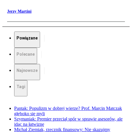
Jerzy Martini
Powiązane
Polecane
Najnowsze
Tagi
Pantak: Populizm w dobrej wierze? Prof. Marcin Matczak
głęboko się myli
Szymaniak: Premier przeciął spór w sprawie asesorów, ale
idąc na łatwiznę
Michał Ziemiak, rzecznik finansowy: Nie skazujmy