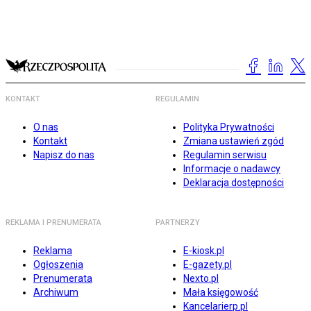
KONTAKT
REGULAMIN
O nas
Polityka Prywatności
Kontakt
Zmiana ustawień zgód
Napisz do nas
Regulamin serwisu
Informacje o nadawcy
Deklaracja dostępności
REKLAMA I PRENUMERATA
PARTNERZY
Reklama
E-kiosk.pl
Ogłoszenia
E-gazety.pl
Prenumerata
Nexto.pl
Archiwum
Mała księgowość
Kancelarierp.pl