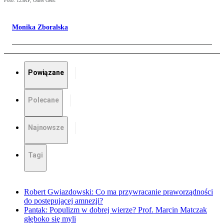
Foto: 123RF, Omer Genc
Monika Zboralska
Powiązane
Polecane
Najnowsze
Tagi
Robert Gwiazdowski: Co ma przywracanie praworządności
do postępującej amnezji?
Pantak: Populizm w dobrej wierze? Prof. Marcin Matczak
głęboko się myli