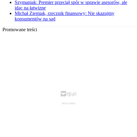
Szymaniak: Premier przeciął spór w sprawie asesorów, ale
idąc na łatwiznę
Michał Ziemiak, rzecznik finansowy: Nie skazujmy
konsumentów na sąd
Promowane treści