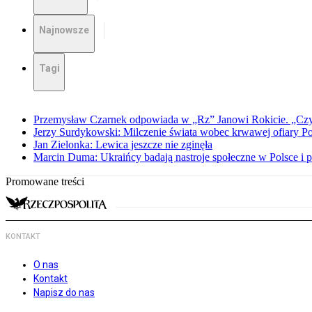
Najnowsze
Tagi
Przemysław Czarnek odpowiada w „Rz” Janowi Rokicie. „Czy to
Jerzy Surdykowski: Milczenie świata wobec krwawej ofiary 
Jan Zielonka: Lewica jeszcze nie zginęła
Marcin Duma: Ukraińcy badają nastroje społeczne w Polsce i 
Promowane treści
KONTAKT
O nas
Kontakt
Napisz do nas