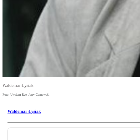
Waldemar Łysiak
Foto: Uważam Rze, Jerzy Gumowski
Waldemar Łysiak