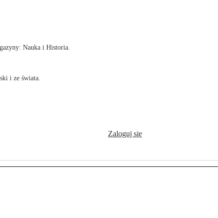
!
azyny: Nauka i Historia.
ki i ze świata.
Zaloguj się