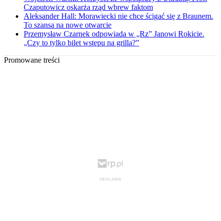
Czaputowicz oskarża rząd wbrew faktom
Aleksander Hall: Morawiecki nie chce ścigać się z Braunem.
To szansa na nowe otwarcie
Przemysław Czarnek odpowiada w „Rz” Janowi Rokicie.
„Czy to tylko bilet wstępu na grilla?”
Promowane treści