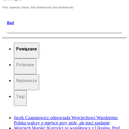
Foto: materiały własne, Artur Barbarowski Artur Barbarowski
Red
Powiązane
Polecane
Najnowsze
Tagi
Jacek Czaputowicz odpowiada Wojciechowi Warskiemu:
Polska walczy o miejsce przy stole, ale traci zaufanie
Wojciech Warski: Korzyści ze współpracy z Ukrainą. Prof.