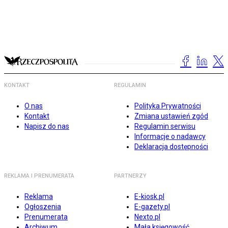
KONTAKT
REGULAMIN
O nas
Polityka Prywatności
Kontakt
Zmiana ustawień zgód
Napisz do nas
Regulamin serwisu
Informacje o nadawcy
Deklaracja dostępności
REKLAMA I PRENUMERATA
PARTNERZY
Reklama
E-kiosk.pl
Ogłoszenia
E-gazety.pl
Prenumerata
Nexto.pl
Archiwum
Mała księgowość