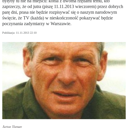
byłyby tu nie na miejscu: konia z dwoma rzędami temu, kto
zaprzeczy, że od jutra (piszę 11.11.2013 wieczorem) przez dobrych
parę dni, prasa nie będzie rozpisywać się o naszym narodowym
święcie, że TV (każda) w nieskończoność pokazywać będzie
poczynania zadymiarzy w Warszawie.
Publikacja:
11.11.2013 22:10
Artur Ilgner