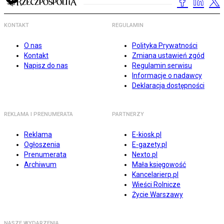
KONTAKT
REGULAMIN
O nas
Polityka Prywatności
Kontakt
Zmiana ustawień zgód
Napisz do nas
Regulamin serwisu
Informacje o nadawcy
Deklaracja dostępności
REKLAMA I PRENUMERATA
PARTNERZY
Reklama
E-kiosk.pl
Ogłoszenia
E-gazety.pl
Prenumerata
Nexto.pl
Archiwum
Mała księgowość
Kancelarierp.pl
Wieści Rolnicze
Życie Warszawy
NASZE WYDARZENIA