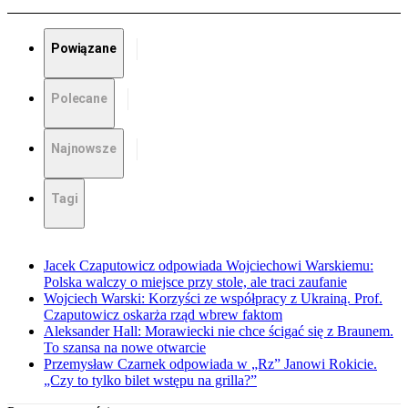
Powiązane
Polecane
Najnowsze
Tagi
Jacek Czaputowicz odpowiada Wojciechowi Warskiemu:
Polska walczy o miejsce przy stole, ale traci zaufanie
Wojciech Warski: Korzyści ze współpracy z Ukrainą. Prof.
Czaputowicz oskarża rząd wbrew faktom
Aleksander Hall: Morawiecki nie chce ścigać się z Braunem.
To szansa na nowe otwarcie
Przemysław Czarnek odpowiada w „Rz” Janowi Rokicie.
„Czy to tylko bilet wstępu na grilla?”