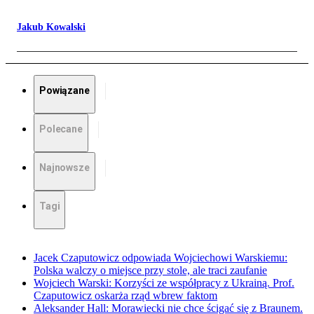
Jakub Kowalski
Powiązane
Polecane
Najnowsze
Tagi
Jacek Czaputowicz odpowiada Wojciechowi Warskiemu:
Polska walczy o miejsce przy stole, ale traci zaufanie
Wojciech Warski: Korzyści ze współpracy z Ukrainą. Prof.
Czaputowicz oskarża rząd wbrew faktom
Aleksander Hall: Morawiecki nie chce ścigać się z Braunem.