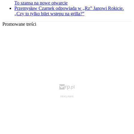
To szansa na nowe otwarcie
Przemysław Czarnek odpowiada w „Rz” Janowi Rokicie.
„Czy to tylko bilet wstępu na grilla?”
Promowane treści