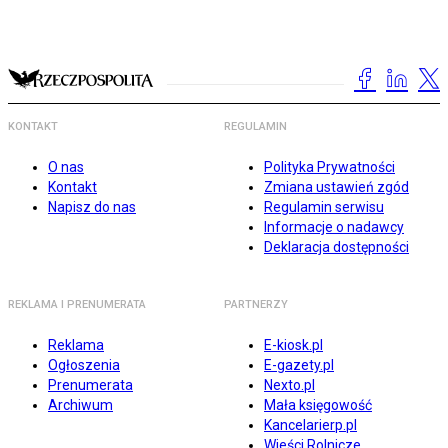
KONTAKT
REGULAMIN
O nas
Polityka Prywatności
Kontakt
Zmiana ustawień zgód
Napisz do nas
Regulamin serwisu
Informacje o nadawcy
Deklaracja dostępności
REKLAMA I PRENUMERATA
PARTNERZY
Reklama
E-kiosk.pl
Ogłoszenia
E-gazety.pl
Prenumerata
Nexto.pl
Archiwum
Mała księgowość
Kancelarierp.pl
Wieści Rolnicze