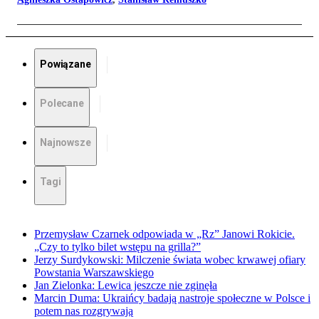
Powiązane
Polecane
Najnowsze
Tagi
Przemysław Czarnek odpowiada w „Rz” Janowi Rokicie.
„Czy to tylko bilet wstępu na grilla?”
Jerzy Surdykowski: Milczenie świata wobec krwawej ofiary
Powstania Warszawskiego
Jan Zielonka: Lewica jeszcze nie zginęła
Marcin Duma: Ukraińcy badają nastroje społeczne w Polsce i
potem nas rozgrywają