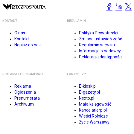
KONTAKT
REGULAMIN
O nas
Polityka Prywatności
Kontakt
Zmiana ustawień zgód
Napisz do nas
Regulamin serwisu
Informacje o nadawcy
Deklaracja dostępności
REKLAMA I PRENUMERATA
PARTNERZY
Reklama
E-kiosk.pl
Ogłoszenia
E-gazety.pl
Prenumerata
Nexto.pl
Archiwum
Mała księgowość
Kancelarierp.pl
Wieści Rolnicze
Życie Warszawy