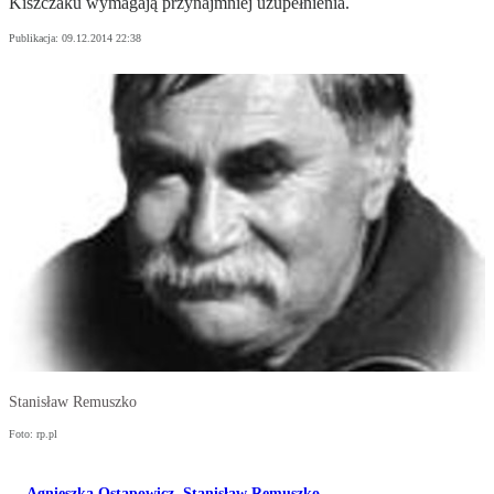
Kiszczaku wymagają przynajmniej uzupełnienia.
Publikacja:
09.12.2014 22:38
Stanisław Remuszko
Foto: rp.pl
Agnieszka Ostapowicz
,
Stanisław Remuszko