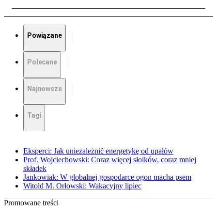
Powiązane
Polecane
Najnowsze
Tagi
Eksperci: Jak uniezależnić energetykę od upałów
Prof. Wojciechowski: Coraz więcej słoików, coraz mniej
składek
Jankowiak: W globalnej gospodarce ogon macha psem
Witold M. Orłowski: Wakacyjny lipiec
Promowane treści