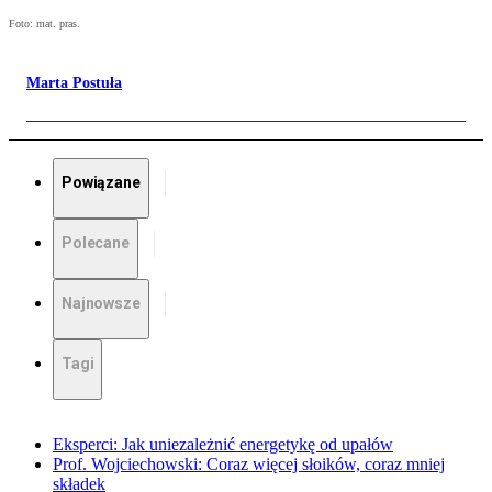
Foto: mat. pras.
Marta Postuła
Powiązane
Polecane
Najnowsze
Tagi
Eksperci: Jak uniezależnić energetykę od upałów
Prof. Wojciechowski: Coraz więcej słoików, coraz mniej
składek