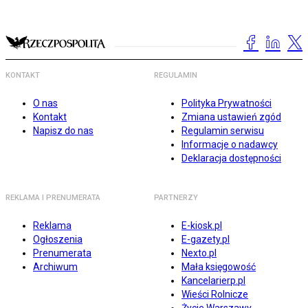
KONTAKT
REGULAMIN
O nas
Polityka Prywatności
Kontakt
Zmiana ustawień zgód
Napisz do nas
Regulamin serwisu
Informacje o nadawcy
Deklaracja dostępności
REKLAMA I PRENUMERATA
PARTNERZY
Reklama
E-kiosk.pl
Ogłoszenia
E-gazety.pl
Prenumerata
Nexto.pl
Archiwum
Mała księgowość
Kancelarierp.pl
Wieści Rolnicze