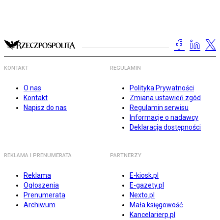
KONTAKT
REGULAMIN
O nas
Polityka Prywatności
Kontakt
Zmiana ustawień zgód
Napisz do nas
Regulamin serwisu
Informacje o nadawcy
Deklaracja dostępności
REKLAMA I PRENUMERATA
PARTNERZY
Reklama
E-kiosk.pl
Ogłoszenia
E-gazety.pl
Prenumerata
Nexto.pl
Archiwum
Mała księgowość
Kancelarierp.pl