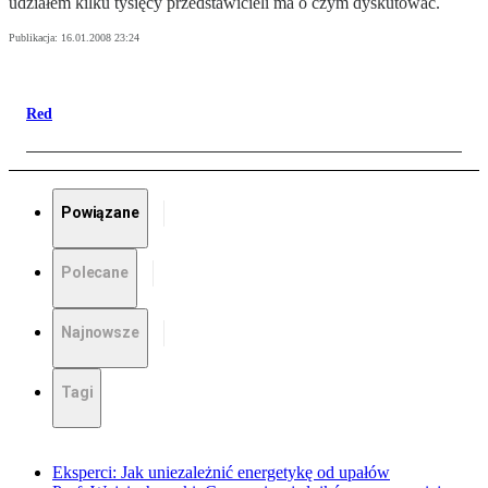
udziałem kilku tysięcy przedstawicieli ma o czym dyskutować.
Publikacja:
16.01.2008 23:24
Red
Powiązane
Polecane
Najnowsze
Tagi
Eksperci: Jak uniezależnić energetykę od upałów