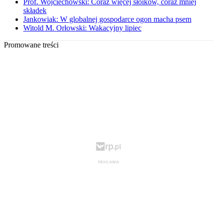
Prof. Wojciechowski: Coraz więcej słoików, coraz mniej
składek
Jankowiak: W globalnej gospodarce ogon macha psem
Witold M. Orłowski: Wakacyjny lipiec
Promowane treści