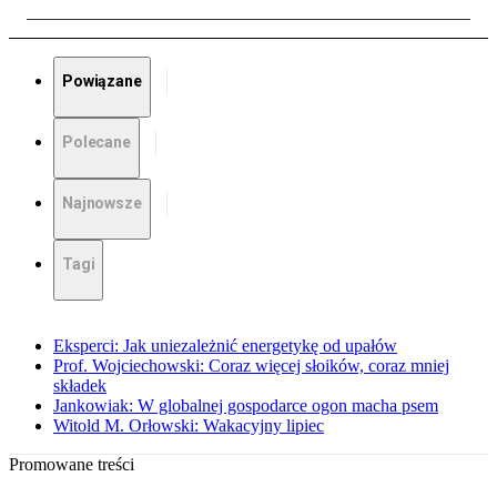
Powiązane
Polecane
Najnowsze
Tagi
Eksperci: Jak uniezależnić energetykę od upałów
Prof. Wojciechowski: Coraz więcej słoików, coraz mniej
składek
Jankowiak: W globalnej gospodarce ogon macha psem
Witold M. Orłowski: Wakacyjny lipiec
Promowane treści