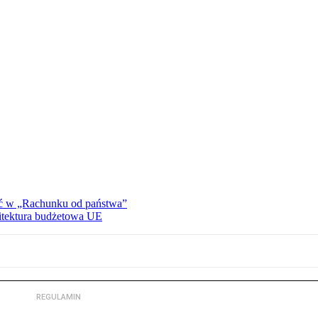
ać w „Rachunku od państwa”
hitektura budżetowa UE
REGULAMIN