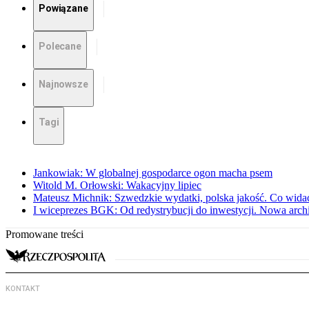
Powiązane
Polecane
Najnowsze
Tagi
Jankowiak: W globalnej gospodarce ogon macha psem
Witold M. Orłowski: Wakacyjny lipiec
Mateusz Michnik: Szwedzkie wydatki, polska jakość. Co wid
I wiceprezes BGK: Od redystrybucji do inwestycji. Nowa arc
Promowane treści
KONTAKT