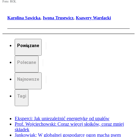
Foto: ROL
Karolina Sawicka
,
Iwona Trusewicz
,
Ksawery Wardacki
Powiązane
Polecane
Najnowsze
Tagi
Eksperci: Jak uniezależnić energetykę od upałów
Prof. Wojciechowski: Coraz więcej słoików, coraz mniej
składek
Jankowiak: W globalnej gospodarce ogon macha psem