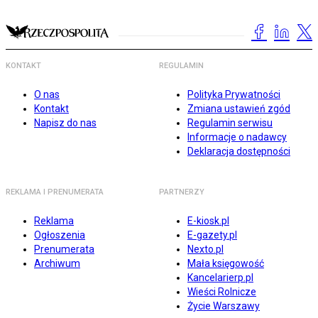
KONTAKT
REGULAMIN
O nas
Polityka Prywatności
Kontakt
Zmiana ustawień zgód
Napisz do nas
Regulamin serwisu
Informacje o nadawcy
Deklaracja dostępności
REKLAMA I PRENUMERATA
PARTNERZY
Reklama
E-kiosk.pl
Ogłoszenia
E-gazety.pl
Prenumerata
Nexto.pl
Archiwum
Mała księgowość
Kancelarierp.pl
Wieści Rolnicze
Życie Warszawy